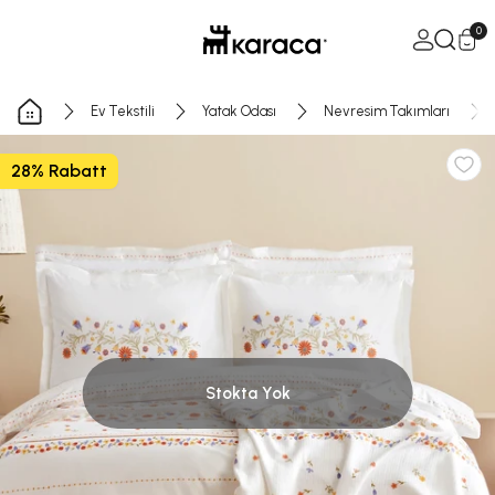
İçeriğe geç
Sepeti a
0
Ev Tekstili
Yatak Odası
Nevresim Takımları
28% Rabatt
Stokta Yok