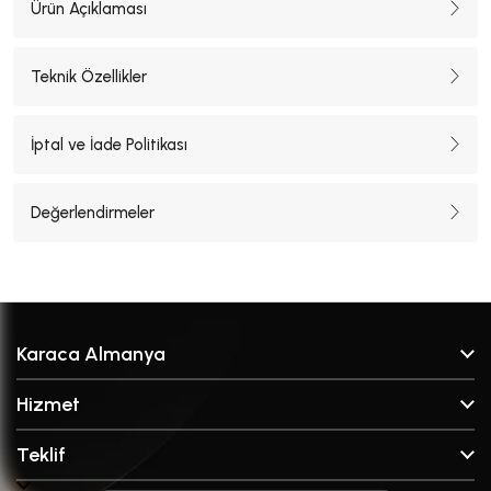
Ürün Açıklaması
Teknik Özellikler
İptal ve İade Politikası
Değerlendirmeler
Karaca Almanya
Hakkımızda
Hizmet
Satış Noktaları
SSS
Markalar
Teklif
İletişim
Kırık Parça Talep Formu