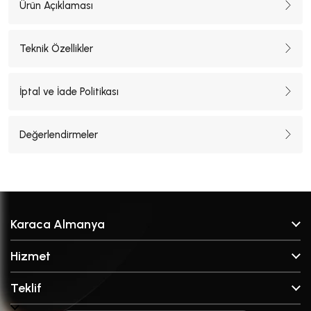
Ürün Açıklaması
Teknik Özellikler
İptal ve İade Politikası
Değerlendirmeler
Karaca Almanya
Hakkımızda
Hizmet
Satış Noktaları
SSS
Markalar
Teklif
İletişim
Kırık Parça Talep Formu