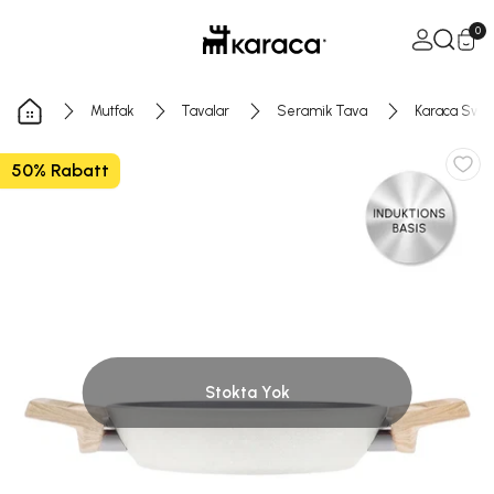
İçeriğe geç
Sepeti a
0
Mutfak
Tavalar
Seramik Tava
Karaca Swis
50% Rabatt
Stokta Yok