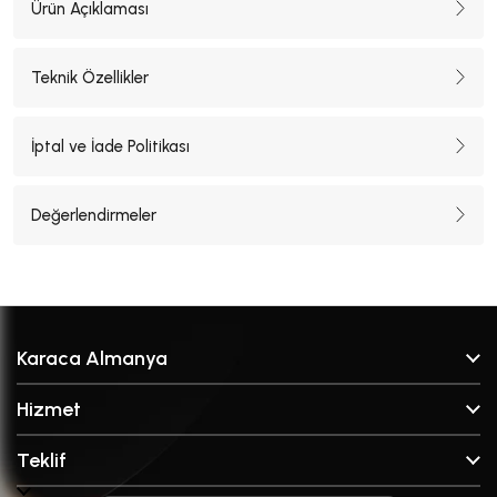
Ürün Açıklaması
Teknik Özellikler
İptal ve İade Politikası
Değerlendirmeler
Karaca Almanya
Hakkımızda
Hizmet
Satış Noktaları
SSS
Markalar
Teklif
İletişim
Kırık Parça Talep Formu