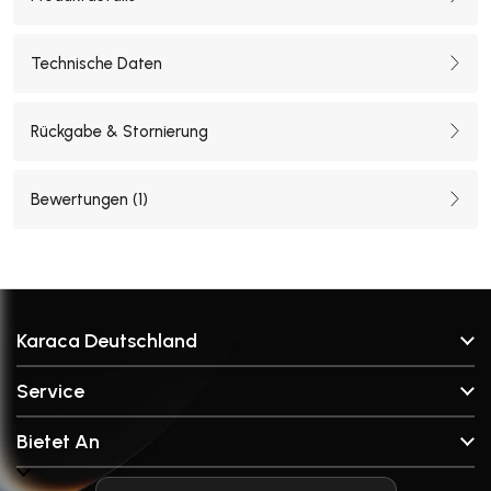
Technische Daten
Rückgabe & Stornierung
Bewertungen (
1
)
Karaca Deutschland
Über Uns
Service
Unsere Filialen
FAQ & Hilfe
Unsere Marken
Bietet An
Kontakt
Anfrageformular für Ersatzteile
Geschirrset
Sendungsverfolgung