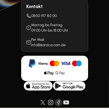
Geschirrset
Sendungsverfolgung
Franchise-Bewerbungsformular
Kontakt
Tafelservice für 12 Personen
Allgemeine Geschäftsbedingungen
Großhandelsantragsformular
Tafelservice für 6 Personen
Datenschutzerklärung
0800 197 80 00
Besteck
Impressum
Montag bis Freitag
Teekocher
Sicheres Einkaufen und Hinweise zum Schutz vor Betrug
09:00 Uhr bis 18:00 Uhr
Töpfe
Hinweisgebermeldesystem
Türkischer Kaffeekocher
Per Mail:
info@karaca.com.de
Airfryer
Bettwäsche
Kampagnen
Twitter
Instagram
Facebook
YouTube