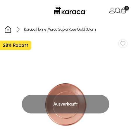
Zum Inhalt springen
Warenkorb ö
0
Karaca Home Moroc Supla Rose Gold 33 cm
28% Rabatt
Ausverkauft