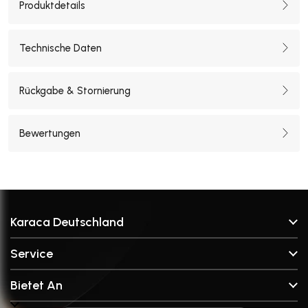
Produktdetails
Technische Daten
Rückgabe & Stornierung
Bewertungen
Karaca Deutschland
Über Uns
Service
Unsere Filialen
FAQ & Hilfe
Unsere Marken
Bietet An
Kontakt
Anfrageformular für Ersatzteile